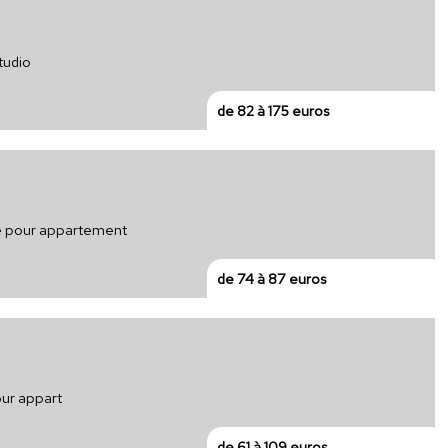
tudio
de 82 à 175 euros
que pour appartement
de 74 à 87 euros
our appart
de 61 à 109 euros