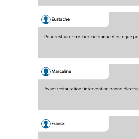
Eustache
Pour restaurer : recherche panne électrique po
Marceline
Avant restauration : intervention panne électr
Franck