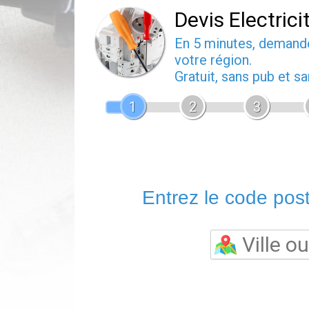
Devis Electrici
En 5 minutes, deman
votre région.
Gratuit, sans pub et 
1
2
3
Entrez le code posta