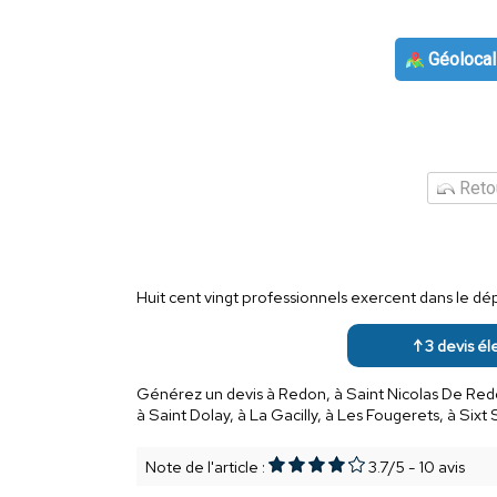
Géolocal
Retou
Huit cent vingt professionnels exercent dans le dép
↑ 3 devis él
Générez un devis à Redon, à Saint Nicolas De Redon
à Saint Dolay, à La Gacilly, à Les Fougerets, à Sixt S
Note de l'article :
3.7
/
5
-
10
avis