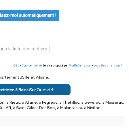
isez-moi automatiquement !
r à la liste des métiers
CGU
-
Confidentialité
- Service proposé par
ViteUnDevis.com
-
Vous êtes un artisan ?
artement 35 Ile et Vilaine.
ectricien à Bains Sur Oust ici ↑
, à Rieux, à Allaire, à Fegreac, à Thehillac, à Severac, à Masserac,
ur Aff, à Saint Gildas Des Bois, à Malansac ou à Nivillac.