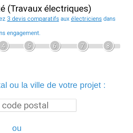
té (Travaux électriques)
dez
3 devis comparatifs
aux
électriciens
dans
sans engagement.
4
5
6
7
8
l ou la ville de votre projet :
ou