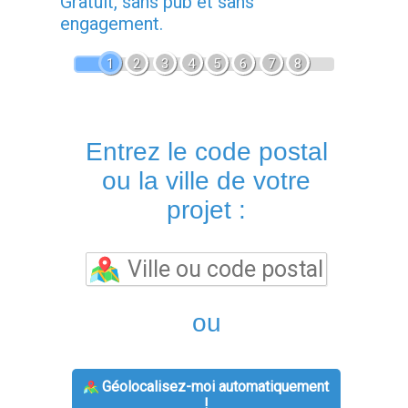
Gratuit, sans pub et sans
engagement.
1
2
3
4
5
6
7
8
Entrez le code postal
ou la ville de votre
projet :
ou
Géolocalisez-moi automatiquement
!