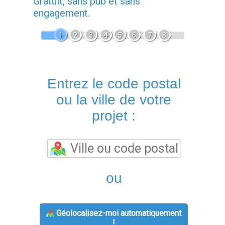
Gratuit, sans pub et sans
engagement.
1
2
3
4
5
6
7
8
Entrez le code postal
ou la ville de votre
projet :
ou
Géolocalisez-moi automatiquement
!