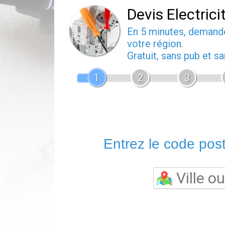
Devis Electrici
En 5 minutes, deman
votre région.
Gratuit, sans pub et 
1
2
3
Entrez le code posta