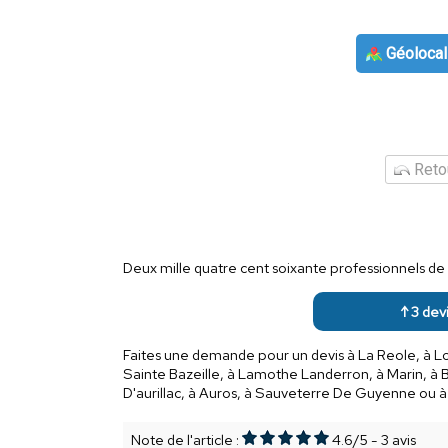
Géolocal
Retou
Deux mille quatre cent soixante professionnels de l
↑ 3 devi
Faites une demande pour un devis à La Reole, à L
Sainte Bazeille, à Lamothe Landerron, à Marin, à 
D'aurillac, à Auros, à Sauveterre De Guyenne ou 
Note de l'article :
4.6
/
5
-
3
avis