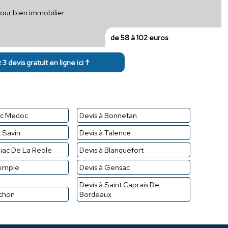
pour bien immobilier
de 58 à 102 euros
3 devis gratuit en ligne ici ↑
ac Medoc
Devis à Bonnetan
t Savin
Devis à Talence
iac De La Reole
Devis à Blanquefort
Temple
Devis à Gensac
Devis à Saint Caprais De
achon
Bordeaux