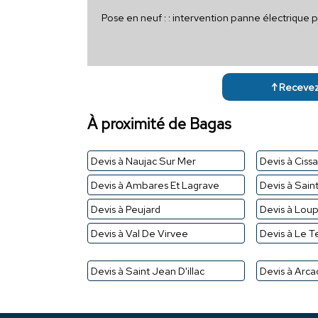
Pose en neuf : : intervention panne électrique 
↑ Recevez 
À proximité de Bagas
Devis à Naujac Sur Mer
Devis à Ciss
Devis à Ambares Et Lagrave
Devis à Sain
Devis à Peujard
Devis à Loup
Devis à Val De Virvee
Devis à Le 
Devis à Saint Jean D'illac
Devis à Arc