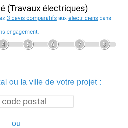
té (Travaux électriques)
dez
3 devis comparatifs
aux
électriciens
dans
sans engagement.
4
5
6
7
8
l ou la ville de votre projet :
ou