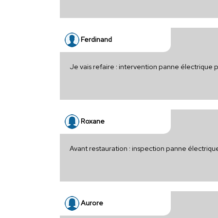
Ferdinand
Je vais refaire : intervention panne électriqu
Roxane
Avant restauration : inspection panne électriq
Aurore