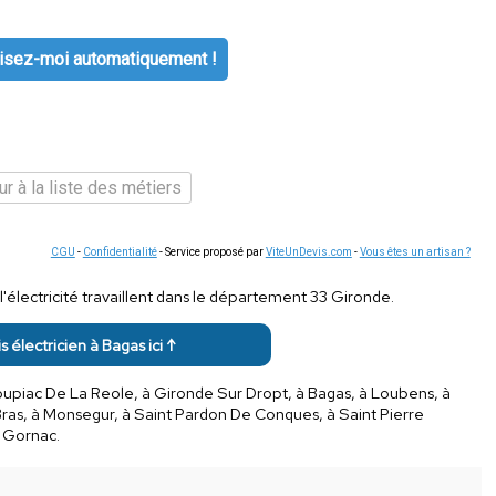
isez-moi automatiquement !
r à la liste des métiers
CGU
-
Confidentialité
- Service proposé par
ViteUnDevis.com
-
Vous êtes un artisan ?
'électricité travaillent dans le département 33 Gironde.
s électricien à Bagas ici ↑
oupiac De La Reole, à Gironde Sur Dropt, à Bagas, à Loubens, à
Bras, à Monsegur, à Saint Pardon De Conques, à Saint Pierre
à Gornac.