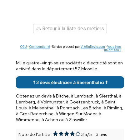
Retour à la liste des métiers
CGU
-
Confidentialité
- Service proposé par
ViteUnDevis.com
-
Vous êtes
un artisan ?
Mille quatre-vingt-seize sociétés d'électricité sont en
activité dans le département 57 Moselle.
↑ 3 devis électricien à Baerenthal ici ↑
Obtenez un devis à Bitche, à Lambach, à Siersthal, à
Lemberg, à Volmunster, à Goetzenbruck, à Saint
Louis, à Meisenthal, à Rohrbach Les Bitche, à Rimling,
à Gros Rederching, à Wingen Sur Moder, à
Wimmenau, à Achen ou à Zinswiller.
Note de l'article :
3.5
/
5
-
3
avis