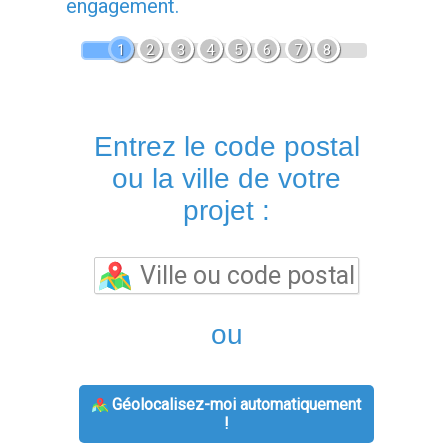
engagement.
1
2
3
4
5
6
7
8
Entrez le code postal
ou la ville de votre
projet :
ou
Géolocalisez-moi automatiquement
!