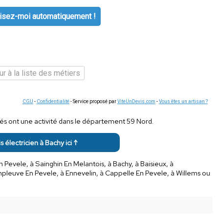
isez-moi automatiquement !
r à la liste des métiers
CGU
-
Confidentialité
- Service proposé par
ViteUnDevis.com
-
Vous êtes un artisan ?
ités ont une activité dans le département 59 Nord.
s électricien à Bachy ici ↑
n Pevele, à Sainghin En Melantois, à Bachy, à Baisieux, à
mpleuve En Pevele, à Ennevelin, à Cappelle En Pevele, à Willems ou