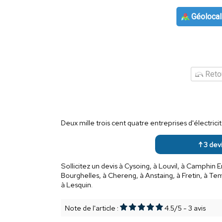
Géolocal
Retou
Deux mille trois cent quatre entreprises d'électric
↑ 3 devi
Sollicitez un devis à Cysoing, à Louvil, à Camphin E
Bourghelles, à Chereng, à Anstaing, à Fretin, à Te
à Lesquin.
Note de l'article :
4.5
/
5
-
3
avis