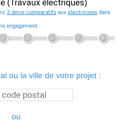
té (Travaux électriques)
dez
3 devis comparatifs
aux
électriciens
dans
sans engagement.
4
5
6
7
8
l ou la ville de votre projet :
ou