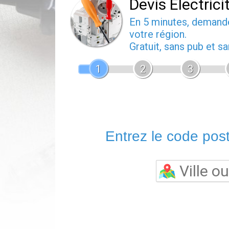
Devis Electrici
En 5 minutes, deman
votre région.
Gratuit, sans pub et 
1
2
3
Entrez le code posta