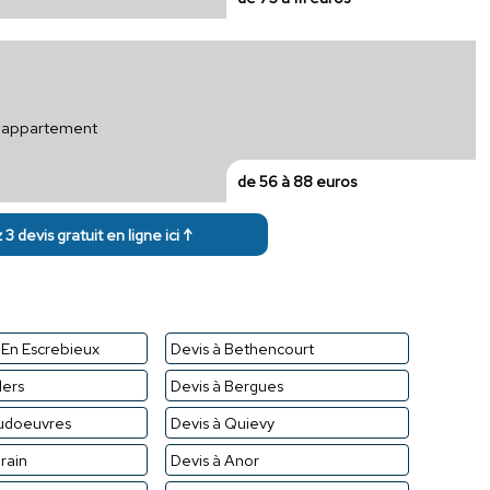
ur appartement
de 56 à 88 euros
3 devis gratuit en ligne ici ↑
s En Escrebieux
Devis à Bethencourt
lers
Devis à Bergues
audoeuvres
Devis à Quievy
rain
Devis à Anor