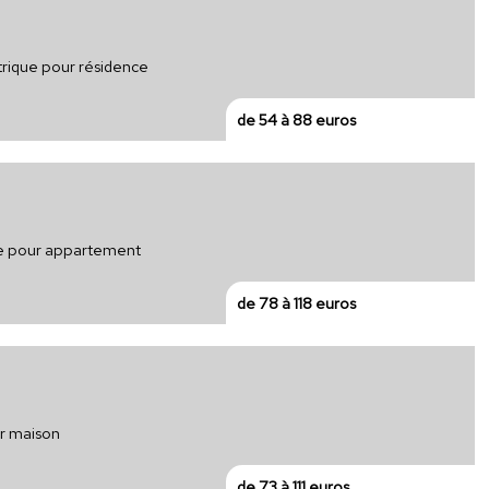
ctrique pour résidence
de 54 à 88 euros
que pour appartement
de 78 à 118 euros
ur maison
de 73 à 111 euros