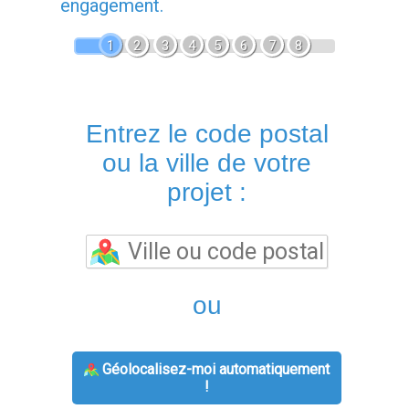
engagement.
1
2
3
4
5
6
7
8
Entrez le code postal
ou la ville de votre
projet :
ou
Géolocalisez-moi automatiquement
!