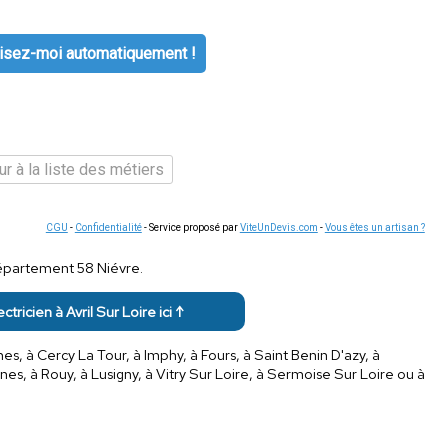
isez-moi automatiquement !
r à la liste des métiers
CGU
-
Confidentialité
- Service proposé par
ViteUnDevis.com
-
Vous êtes un artisan ?
département 58 Niévre.
ectricien à Avril Sur Loire ici ↑
es, à Cercy La Tour, à Imphy, à Fours, à Saint Benin D'azy, à
s, à Rouy, à Lusigny, à Vitry Sur Loire, à Sermoise Sur Loire ou à