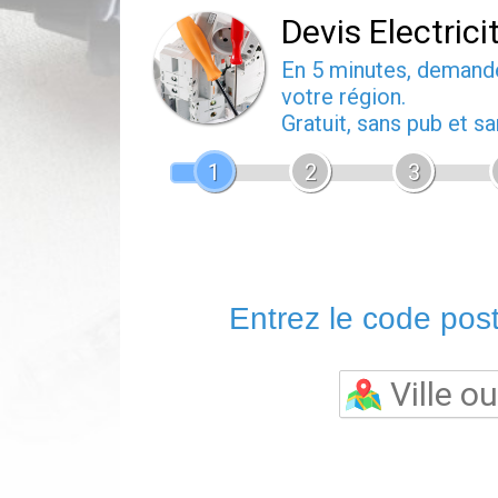
Devis Electrici
En 5 minutes, deman
votre région.
Gratuit, sans pub et 
1
2
3
Entrez le code posta