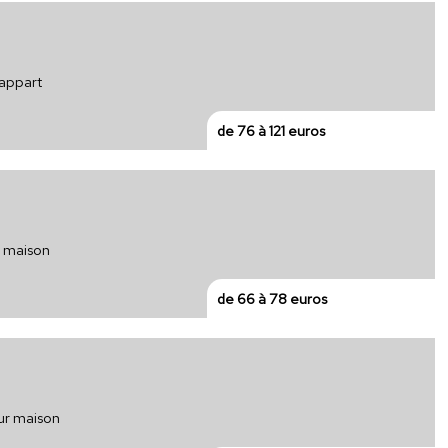
 appart
de 76 à 121 euros
r maison
de 66 à 78 euros
our maison