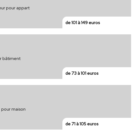
eur pour appart
de 101 à 149 euros
ur bâtiment
de 73 à 101 euros
e pour maison
de 71 à 105 euros