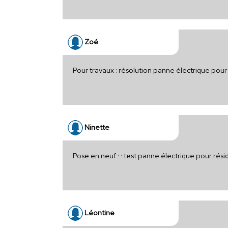
Zoé
Pour travaux : résolution panne électrique pour
Ninette
Pose en neuf : : test panne électrique pour rés
Léontine