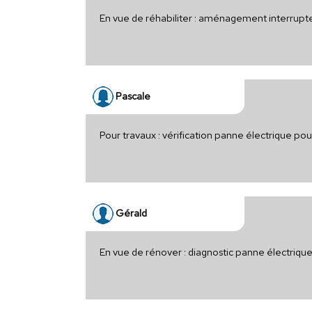
En vue de réhabiliter : aménagement interrupt
Pascale
Pour travaux : vérification panne électrique po
Gérald
En vue de rénover : diagnostic panne électriqu