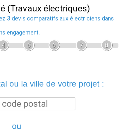
té (Travaux électriques)
dez
3 devis comparatifs
aux
électriciens
dans
sans engagement.
4
5
6
7
8
l ou la ville de votre projet :
ou