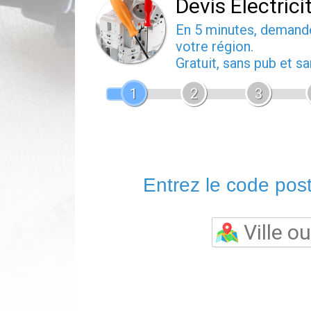
Devis Electrici
En 5 minutes, deman
votre région.
Gratuit, sans pub et 
1
2
3
Entrez le code posta