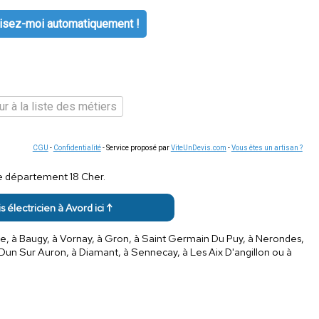
isez-moi automatiquement !
r à la liste des métiers
CGU
-
Confidentialité
- Service proposé par
ViteUnDevis.com
-
Vous êtes un artisan ?
le département 18 Cher.
s électricien à Avord ici ↑
ine, à Baugy, à Vornay, à Gron, à Saint Germain Du Puy, à Nerondes,
 Dun Sur Auron, à Diamant, à Sennecay, à Les Aix D'angillon ou à