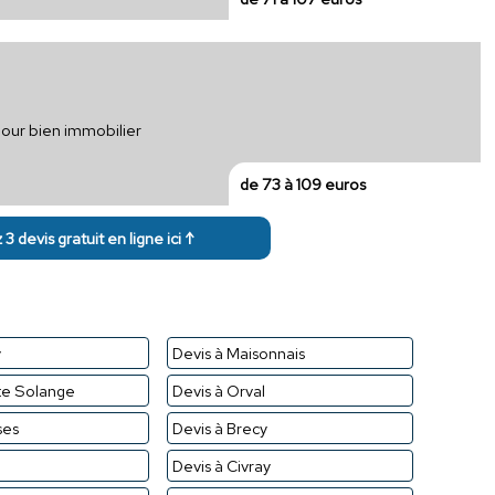
 pour bien immobilier
de 73 à 109 euros
3 devis gratuit en ligne ici ↑
y
Devis à Maisonnais
te Solange
Devis à Orval
ses
Devis à Brecy
l
Devis à Civray