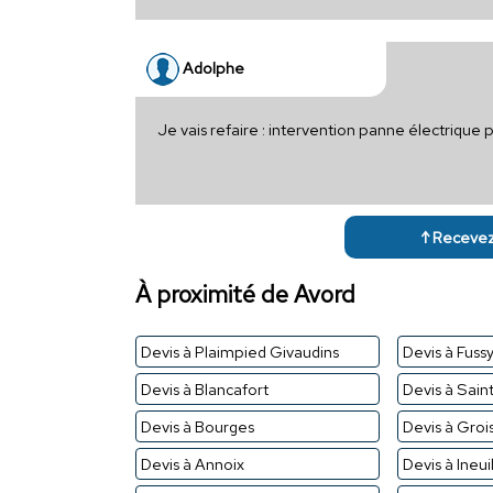
Adolphe
Je vais refaire : intervention panne électrique
↑ Recevez 
À proximité de Avord
Devis à Plaimpied Givaudins
Devis à Fuss
Devis à Blancafort
Devis à Sain
Devis à Bourges
Devis à Groi
Devis à Annoix
Devis à Ineui