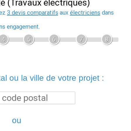
té (Travaux électriques)
dez
3 devis comparatifs
aux
électriciens
dans
sans engagement.
4
5
6
7
8
l ou la ville de votre projet :
ou