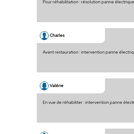
Pour réhabilitation : résolution panne électriq
Charles
Avant restauration : intervention panne électri
Valérie
En vue de réhabiliter : intervention panne élec