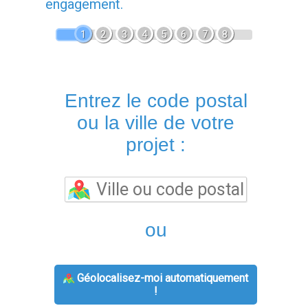
engagement.
1
2
3
4
5
6
7
8
Entrez le code postal
ou la ville de votre
projet :
ou
Géolocalisez-moi automatiquement
!