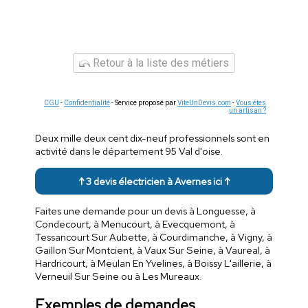
Retour à la liste des métiers
CGU
-
Confidentialité
- Service proposé par
ViteUnDevis.com
-
Vous êtes
un artisan ?
Deux mille deux cent dix-neuf professionnels sont en
activité dans le département 95 Val d'oise.
↑ 3 devis électricien à Avernes ici ↑
Faites une demande pour un devis à Longuesse, à
Condecourt, à Menucourt, à Evecquemont, à
Tessancourt Sur Aubette, à Courdimanche, à Vigny, à
Gaillon Sur Montcient, à Vaux Sur Seine, à Vaureal, à
Hardricourt, à Meulan En Yvelines, à Boissy L'aillerie, à
Verneuil Sur Seine ou à Les Mureaux.
Exemples de demandes