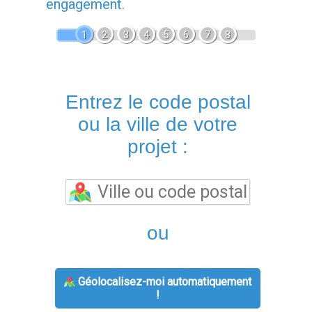
engagement.
1
2
3
4
5
6
7
8
Entrez le code postal
ou la ville de votre
projet :
ou
Géolocalisez-moi automatiquement
!