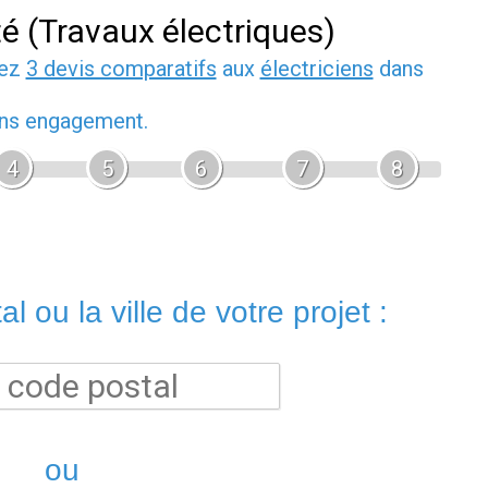
té (Travaux électriques)
dez
3 devis comparatifs
aux
électriciens
dans
sans engagement.
4
5
6
7
8
l ou la ville de votre projet :
ou