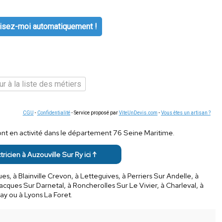
isez-moi automatiquement !
r à la liste des métiers
CGU
-
Confidentialité
- Service proposé par
ViteUnDevis.com
-
Vous êtes un artisan ?
 sont en activité dans le département 76 Seine Maritime.
tricien à Auzouville Sur Ry ici ↑
, à Blainville Crevon, à Letteguives, à Perriers Sur Andelle, à
cques Sur Darnetal, à Roncherolles Sur Le Vivier, à Charleval, à
nay ou à Lyons La Foret.