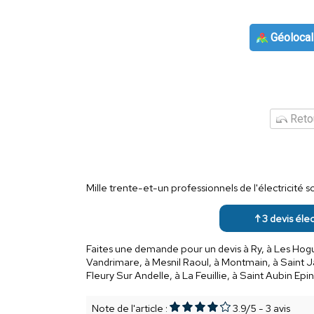
Géolocal
Retou
Mille trente-et-un professionnels de l'électricité
↑ 3 devis élec
Faites une demande pour un devis à Ry, à Les Hogues
Vandrimare, à Mesnil Raoul, à Montmain, à Saint Ja
Fleury Sur Andelle, à La Feuillie, à Saint Aubin Epi
Note de l'article :
3.9
/
5
-
3
avis