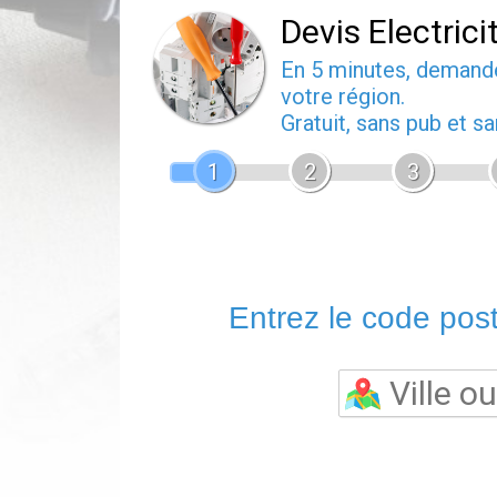
Devis Electrici
En 5 minutes, deman
votre région.
Gratuit, sans pub et 
1
2
3
Entrez le code posta