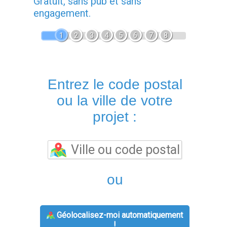
Gratuit, sans pub et sans
engagement.
1
2
3
4
5
6
7
8
Entrez le code postal
ou la ville de votre
projet :
ou
Géolocalisez-moi automatiquement
!