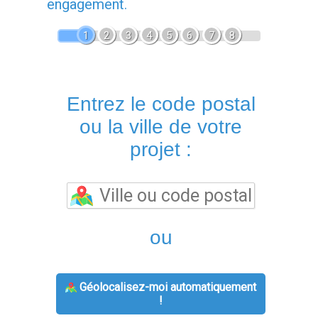
engagement.
1
2
3
4
5
6
7
8
Entrez le code postal
ou la ville de votre
projet :
ou
Géolocalisez-moi automatiquement
!