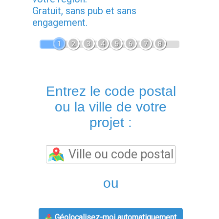
Gratuit, sans pub et sans
engagement.
1
2
3
4
5
6
7
8
Entrez le code postal
ou la ville de votre
projet :
ou
Géolocalisez-moi automatiquement