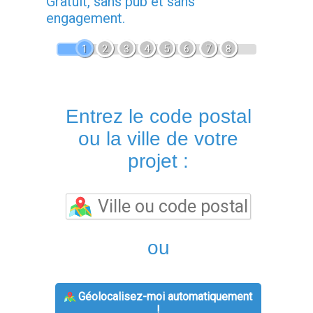
Gratuit, sans pub et sans
engagement.
1
2
3
4
5
6
7
8
Entrez le code postal
ou la ville de votre
projet :
ou
Géolocalisez-moi automatiquement
!