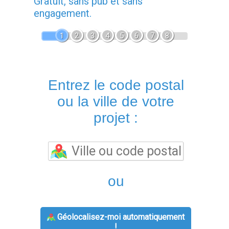
Gratuit, sans pub et sans
engagement.
1
2
3
4
5
6
7
8
Entrez le code postal
ou la ville de votre
projet :
ou
Géolocalisez-moi automatiquement
!