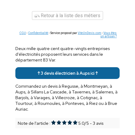
Retour à la liste des métiers
CGU
-
Confidentialité
- Service proposé par
ViteUnDevis.com
-
Vous êtes
un artisan ?
Deux mille quatre cent quatre-vingts entreprises
d'électricités proposent leurs services dans le
département 83 Var.
↑ 3 devis électricien à Aups ici ↑
Commandez un devis à Regusse, à Montmeyan, à
Aups, à Sillans La Cascade, à Tavernes, à Salernes, à
Barjols, à Varages, à Villecroze, à Cotignac, à
Tourtour, à Roumoules, à Ponteves, à Riez ou à Brue
Auriac.
Note de l'article :
5.0
/
5
-
3
avis