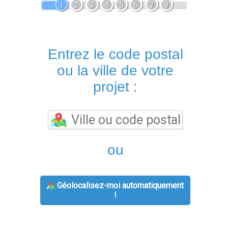
1
2
3
4
5
6
7
8
Entrez le code postal
ou la ville de votre
projet :
ou
Géolocalisez-moi automatiquement
!