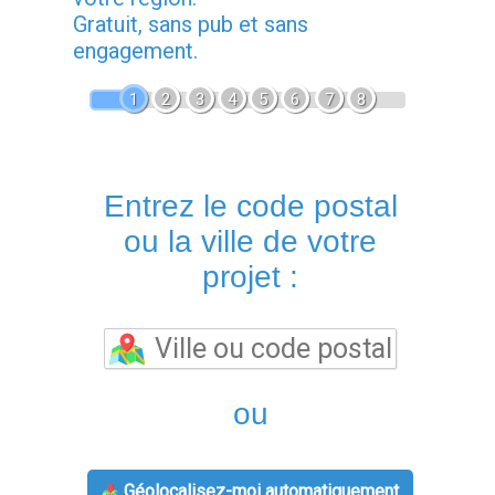
Gratuit, sans pub et sans
engagement.
1
2
3
4
5
6
7
8
Entrez le code postal
ou la ville de votre
projet :
ou
Géolocalisez-moi automatiquement