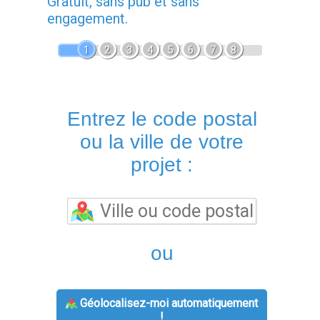
Gratuit, sans pub et sans
engagement.
1
2
3
4
5
6
7
8
Entrez le code postal
ou la ville de votre
projet :
ou
Géolocalisez-moi automatiquement
!