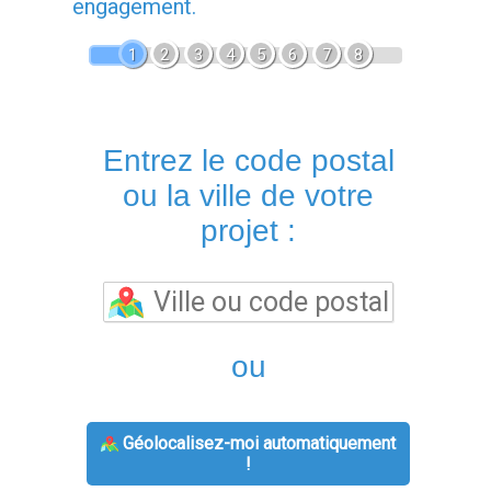
engagement.
1
2
3
4
5
6
7
8
Entrez le code postal
ou la ville de votre
projet :
ou
Géolocalisez-moi automatiquement
!