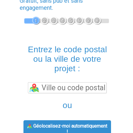
Gratuit, sans pub et sans
engagement.
1
2
3
4
5
6
7
8
Entrez le code postal
ou la ville de votre
projet :
ou
Géolocalisez-moi automatiquement
!