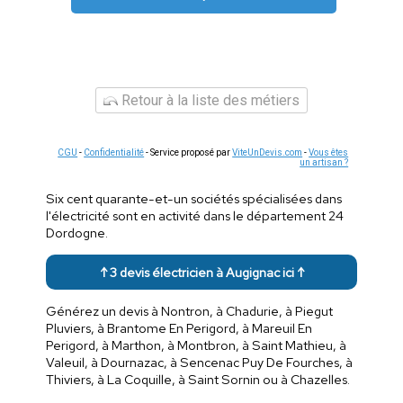
Retour à la liste des métiers
CGU
-
Confidentialité
- Service proposé par
ViteUnDevis.com
-
Vous êtes
un artisan ?
Six cent quarante-et-un sociétés spécialisées dans
l'électricité sont en activité dans le département 24
Dordogne.
↑ 3 devis électricien à Augignac ici ↑
Générez un devis à Nontron, à Chadurie, à Piegut
Pluviers, à Brantome En Perigord, à Mareuil En
Perigord, à Marthon, à Montbron, à Saint Mathieu, à
Valeuil, à Dournazac, à Sencenac Puy De Fourches, à
Thiviers, à La Coquille, à Saint Sornin ou à Chazelles.