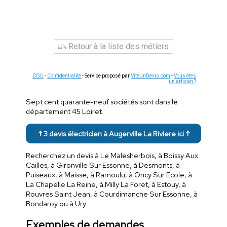
Retour à la liste des métiers
CGU
-
Confidentialité
- Service proposé par
ViteUnDevis.com
-
Vous êtes
un artisan ?
Sept cent quarante-neuf sociétés sont dans le
département 45 Loiret.
↑ 3 devis électricien à Augerville La Riviere ici ↑
Recherchez un devis à Le Malesherbois, à Boissy Aux
Cailles, à Gironville Sur Essonne, à Desmonts, à
Puiseaux, à Maisse, à Ramoulu, à Oncy Sur Ecole, à
La Chapelle La Reine, à Milly La Foret, à Estouy, à
Rouvres Saint Jean, à Courdimanche Sur Essonne, à
Bondaroy ou à Ury.
Exemples de demandes