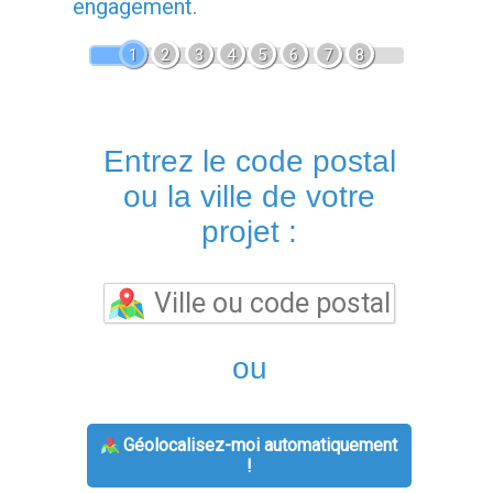
engagement.
1
2
3
4
5
6
7
8
Entrez le code postal
ou la ville de votre
projet :
ou
Géolocalisez-moi automatiquement
!