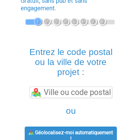
Gratuit, sans pub et sans
engagement.
1
2
3
4
5
6
7
8
Entrez le code postal
ou la ville de votre
projet :
ou
Géolocalisez-moi automatiquement
!