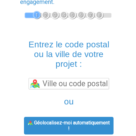
engagement.
1
2
3
4
5
6
7
8
Entrez le code postal
ou la ville de votre
projet :
ou
Géolocalisez-moi automatiquement
!