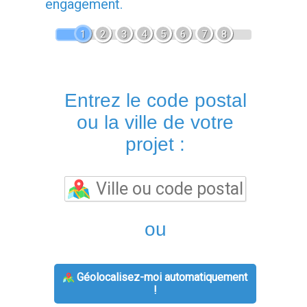
engagement.
1
2
3
4
5
6
7
8
Entrez le code postal
ou la ville de votre
projet :
ou
Géolocalisez-moi automatiquement
!