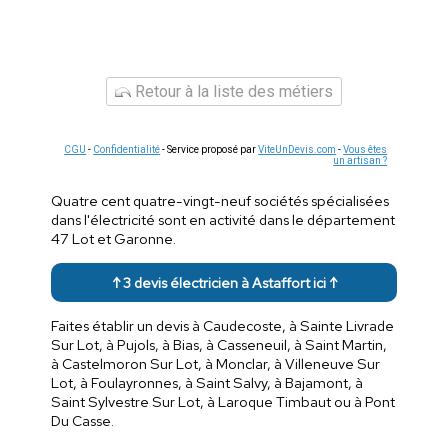
Retour à la liste des métiers
CGU
-
Confidentialité
- Service proposé par
ViteUnDevis.com
-
Vous êtes
un artisan ?
Quatre cent quatre-vingt-neuf sociétés spécialisées
dans l'électricité sont en activité dans le département
47 Lot et Garonne.
↑ 3 devis électricien à Astaffort ici ↑
Faites établir un devis à Caudecoste, à Sainte Livrade
Sur Lot, à Pujols, à Bias, à Casseneuil, à Saint Martin,
à Castelmoron Sur Lot, à Monclar, à Villeneuve Sur
Lot, à Foulayronnes, à Saint Salvy, à Bajamont, à
Saint Sylvestre Sur Lot, à Laroque Timbaut ou à Pont
Du Casse.