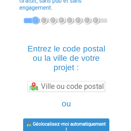
Gratuit, sans pub et sans
engagement.
1
2
3
4
5
6
7
8
Entrez le code postal
ou la ville de votre
projet :
ou
Géolocalisez-moi automatiquement
!