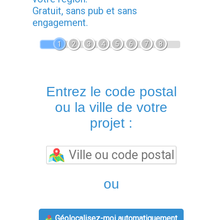
Gratuit, sans pub et sans
engagement.
1
2
3
4
5
6
7
8
Entrez le code postal
ou la ville de votre
projet :
ou
Géolocalisez-moi automatiquement