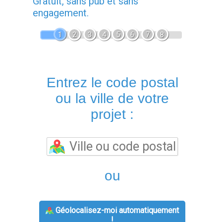
Gratuit, sans pub et sans
engagement.
1
2
3
4
5
6
7
8
Entrez le code postal
ou la ville de votre
projet :
ou
Géolocalisez-moi automatiquement
!