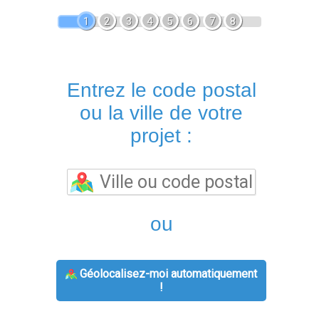
1
2
3
4
5
6
7
8
Entrez le code postal
ou la ville de votre
projet :
ou
Géolocalisez-moi automatiquement
!