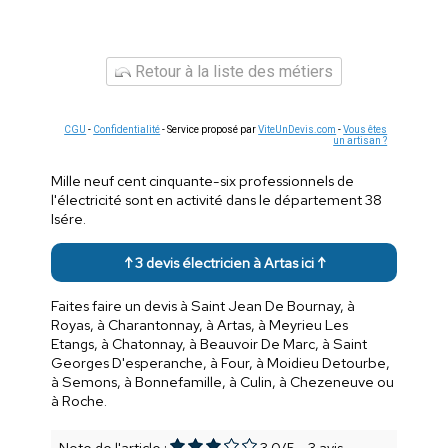
Retour à la liste des métiers
CGU
-
Confidentialité
- Service proposé par
ViteUnDevis.com
-
Vous êtes
un artisan ?
Mille neuf cent cinquante-six professionnels de
l'électricité sont en activité dans le département 38
Isére.
↑ 3 devis électricien à Artas ici ↑
Faites faire un devis à Saint Jean De Bournay, à
Royas, à Charantonnay, à Artas, à Meyrieu Les
Etangs, à Chatonnay, à Beauvoir De Marc, à Saint
Georges D'esperanche, à Four, à Moidieu Detourbe,
à Semons, à Bonnefamille, à Culin, à Chezeneuve ou
à Roche.
Note de l'article :
3.0
/
5
-
3
avis