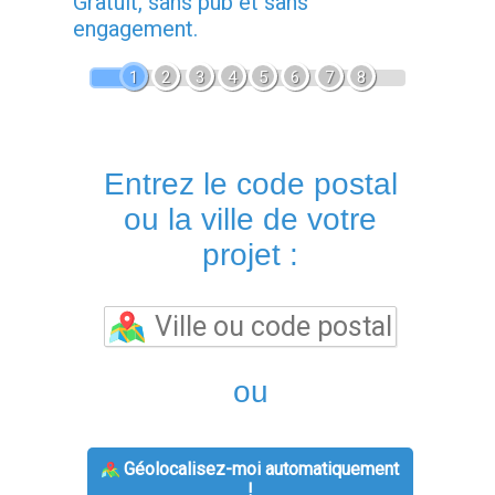
Gratuit, sans pub et sans
engagement.
1
2
3
4
5
6
7
8
Entrez le code postal
ou la ville de votre
projet :
ou
Géolocalisez-moi automatiquement
!