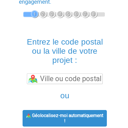
engagement.
1
2
3
4
5
6
7
8
Entrez le code postal
ou la ville de votre
projet :
ou
Géolocalisez-moi automatiquement
!