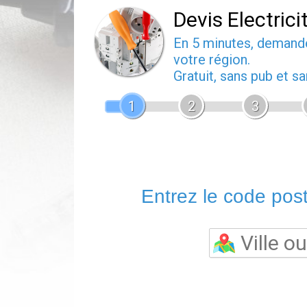
Devis Electrici
En 5 minutes, deman
votre région.
Gratuit, sans pub et 
1
2
3
Entrez le code posta