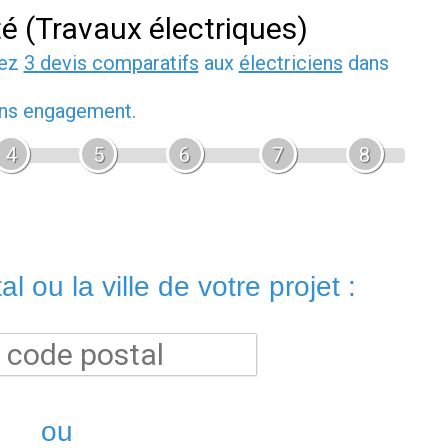
té (Travaux électriques)
dez
3 devis comparatifs
aux
électriciens
dans
sans engagement.
4
5
6
7
8
l ou la ville de votre projet :
ou