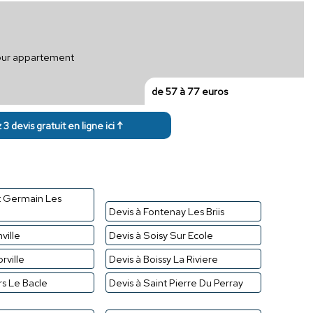
pour appartement
de 57 à 77 euros
3 devis gratuit en ligne ici ↑
t Germain Les
Devis à Fontenay Les Briis
ville
Devis à Soisy Sur Ecole
rville
Devis à Boissy La Riviere
ers Le Bacle
Devis à Saint Pierre Du Perray