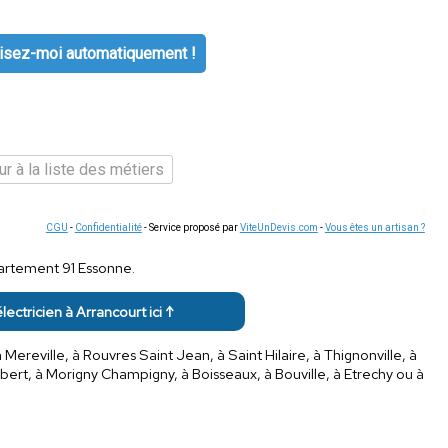
isez-moi automatiquement !
r à la liste des métiers
CGU
-
Confidentialité
- Service proposé par
ViteUnDevis.com
-
Vous êtes un artisan ?
épartement 91 Essonne.
électricien à Arrancourt ici ↑
Mereville, à Rouvres Saint Jean, à Saint Hilaire, à Thignonville, à
bert, à Morigny Champigny, à Boisseaux, à Bouville, à Etrechy ou à