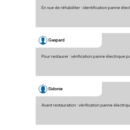
En vue de réhabiliter : identification panne él
Gaspard
Pour restaurer : vérification panne électrique
Sidonie
Avant restauration : vérification panne électri