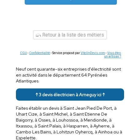
Retour à la liste des métiers
CGU
-
Confidentialité
- Service proposé par
ViteUnDevis.com
-
Vous êtes
un artisan ?
Neuf cent quarante-six entreprises d'électricité sont
en activité dans le département 64 Pyrénées
Atlantiques.
↑ 3 devis électricien à Arneguy ici ↑
Faites établir un devis à Saint Jean Pied De Port, à
Uhart Cize, à Saint Michel, à Saint Etienne De
Baigorry, à Osses, à Louhossoa, à Mendionde, à
Itxassou, à Saint Palais, à Hasparren, à Ayherre, à
Cambo Les Bains, à Lohitzun Oyhercq, à Ainhoa ou à
Espelette.