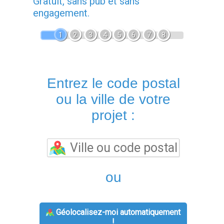
Gratuit, sans pub et sans
engagement.
1
2
3
4
5
6
7
8
Entrez le code postal
ou la ville de votre
projet :
ou
Géolocalisez-moi automatiquement
!