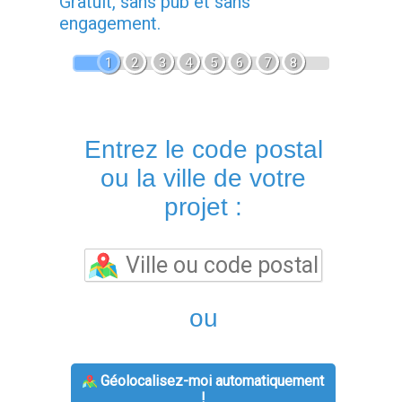
Gratuit, sans pub et sans
engagement.
1
2
3
4
5
6
7
8
Entrez le code postal
ou la ville de votre
projet :
ou
Géolocalisez-moi automatiquement
!