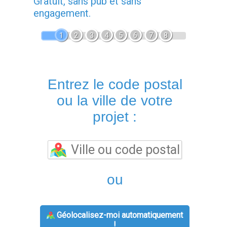
Gratuit, sans pub et sans
engagement.
1
2
3
4
5
6
7
8
Entrez le code postal
ou la ville de votre
projet :
ou
Géolocalisez-moi automatiquement
!