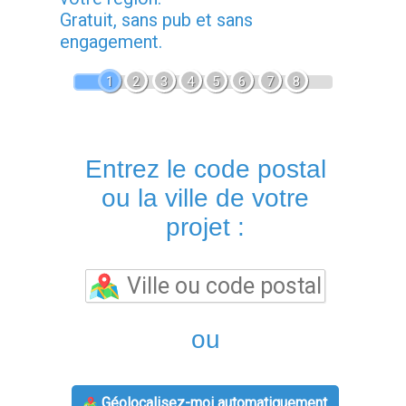
Gratuit, sans pub et sans
engagement.
1
2
3
4
5
6
7
8
Entrez le code postal
ou la ville de votre
projet :
ou
Géolocalisez-moi automatiquement