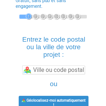
Gratuit, sans pub et sans
engagement.
1
2
3
4
5
6
7
8
Entrez le code postal
ou la ville de votre
projet :
ou
Géolocalisez-moi automatiquement
!