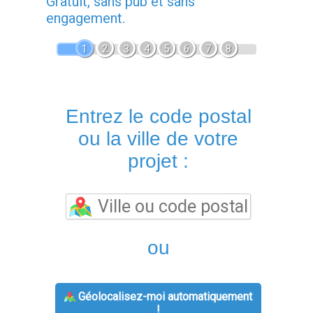
Gratuit, sans pub et sans
engagement.
1
2
3
4
5
6
7
8
Entrez le code postal
ou la ville de votre
projet :
ou
Géolocalisez-moi automatiquement
!