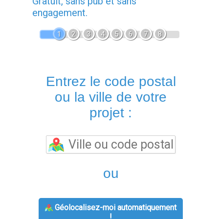
Gratuit, sans pub et sans
engagement.
1
2
3
4
5
6
7
8
Entrez le code postal
ou la ville de votre
projet :
ou
Géolocalisez-moi automatiquement
!