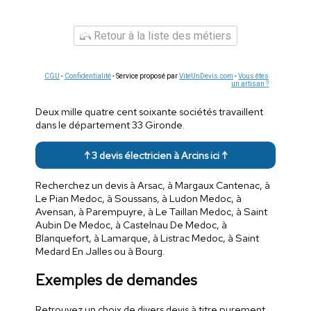
Retour à la liste des métiers
CGU
-
Confidentialité
- Service proposé par
ViteUnDevis.com
-
Vous êtes
un artisan ?
Deux mille quatre cent soixante sociétés travaillent
dans le département 33 Gironde.
↑ 3 devis électricien à Arcins ici ↑
Recherchez un devis à Arsac, à Margaux Cantenac, à
Le Pian Medoc, à Soussans, à Ludon Medoc, à
Avensan, à Parempuyre, à Le Taillan Medoc, à Saint
Aubin De Medoc, à Castelnau De Medoc, à
Blanquefort, à Lamarque, à Listrac Medoc, à Saint
Medard En Jalles ou à Bourg.
Exemples de demandes
Retrouvez un choix de divers devis à titre purement