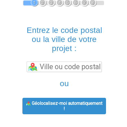
1
2
3
4
5
6
7
8
Entrez le code postal
ou la ville de votre
projet :
ou
Géolocalisez-moi automatiquement
!