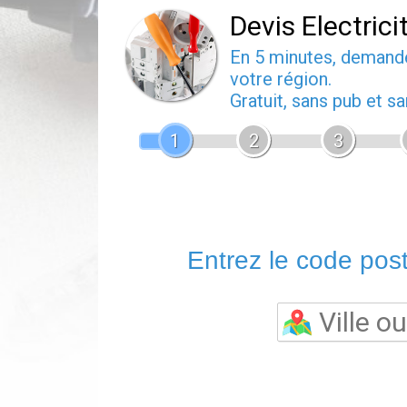
Devis Electrici
En 5 minutes, deman
votre région.
Gratuit, sans pub et 
1
2
3
Entrez le code posta