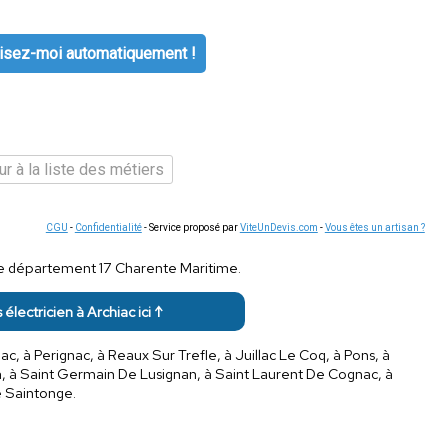
isez-moi automatiquement !
r à la liste des métiers
CGU
-
Confidentialité
- Service proposé par
ViteUnDevis.com
-
Vous êtes un artisan ?
 le département 17 Charente Maritime.
 électricien à Archiac ici ↑
à Perignac, à Reaux Sur Trefle, à Juillac Le Coq, à Pons, à
on, à Saint Germain De Lusignan, à Saint Laurent De Cognac, à
e Saintonge.