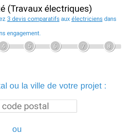
té (Travaux électriques)
dez
3 devis comparatifs
aux
électriciens
dans
sans engagement.
4
5
6
7
8
l ou la ville de votre projet :
ou