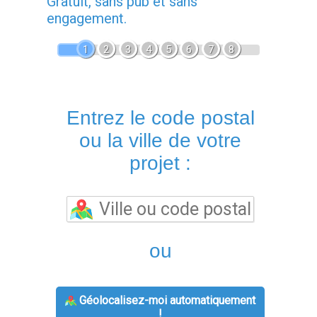
Gratuit, sans pub et sans
engagement.
1
2
3
4
5
6
7
8
Entrez le code postal
ou la ville de votre
projet :
ou
Géolocalisez-moi automatiquement
!