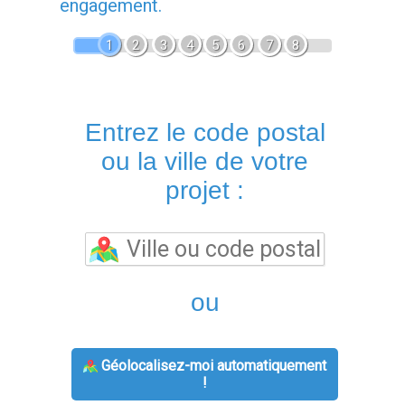
engagement.
1
2
3
4
5
6
7
8
Entrez le code postal
ou la ville de votre
projet :
ou
Géolocalisez-moi automatiquement
!