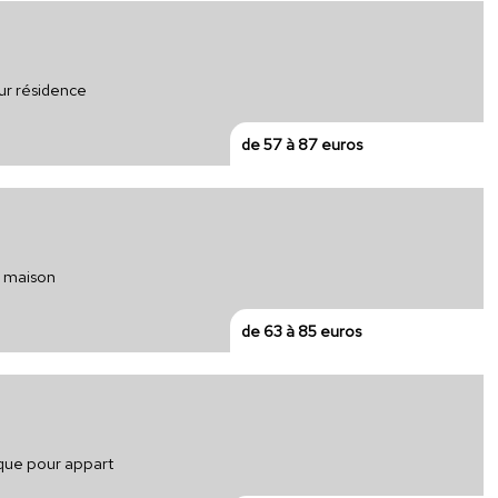
ur résidence
de 57 à 87 euros
r maison
de 63 à 85 euros
ique pour appart