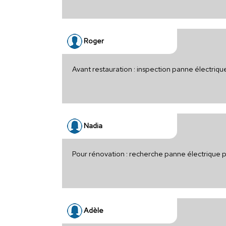
Roger
Avant restauration : inspection panne électri
Nadia
Pour rénovation : recherche panne électrique
Adèle