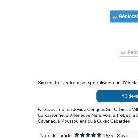
Géolocal
Retou
Six cent trois entreprises spécialisées dans l'élect
↑ 3 devi
Faites estimer un devis à Conques Sur Orbiel, à Vi
Carcassonne, à Villeneuve Minervois, à Trebes, à S
Cavanac, à Moussoulens ou à Cuxac Cabardes.
Note de l'article :
4.5
/
5
-
8
avis