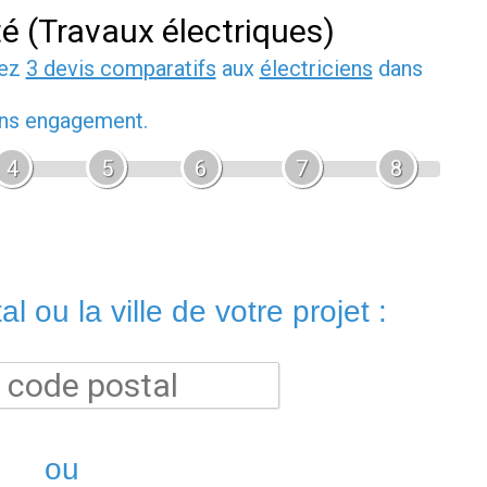
té (Travaux électriques)
dez
3 devis comparatifs
aux
électriciens
dans
sans engagement.
4
5
6
7
8
l ou la ville de votre projet :
ou