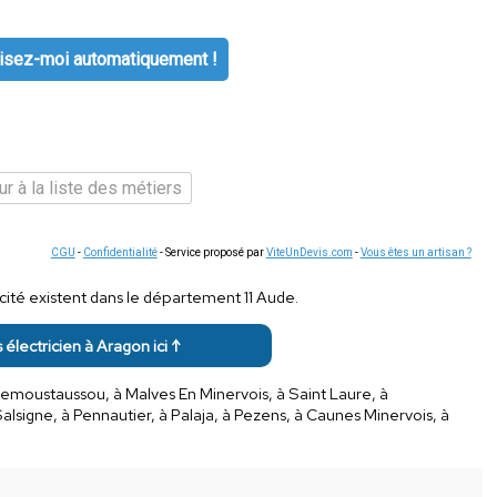
isez-moi automatiquement !
r à la liste des métiers
CGU
-
Confidentialité
- Service proposé par
ViteUnDevis.com
-
Vous êtes un artisan ?
ricité existent dans le département 11 Aude.
s électricien à Aragon ici ↑
llemoustaussou, à Malves En Minervois, à Saint Laure, à
alsigne, à Pennautier, à Palaja, à Pezens, à Caunes Minervois, à