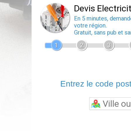
Devis Electrici
En 5 minutes, deman
votre région.
Gratuit, sans pub et 
1
2
3
Entrez le code posta