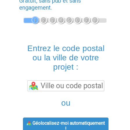
Gratuit, sans pub et sans
engagement.
1
2
3
4
5
6
7
8
Entrez le code postal
ou la ville de votre
projet :
ou
Géolocalisez-moi automatiquement
!