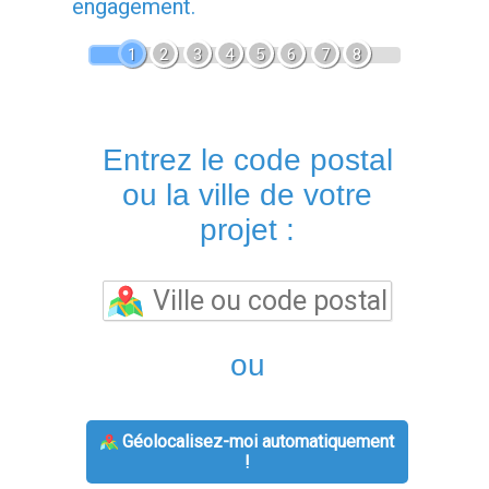
engagement.
1
2
3
4
5
6
7
8
Entrez le code postal
ou la ville de votre
projet :
ou
Géolocalisez-moi automatiquement
!