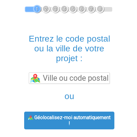
1
2
3
4
5
6
7
8
Entrez le code postal
ou la ville de votre
projet :
ou
Géolocalisez-moi automatiquement
!