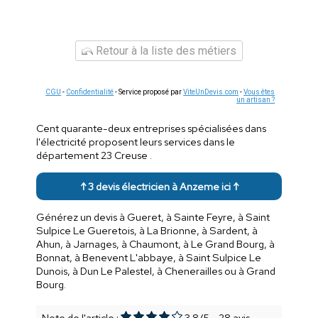
Retour à la liste des métiers
CGU
-
Confidentialité
- Service proposé par
ViteUnDevis.com
-
Vous êtes
un artisan ?
Cent quarante-deux entreprises spécialisées dans
l'électricité proposent leurs services dans le
département 23 Creuse .
↑ 3 devis électricien à Anzeme ici ↑
Générez un devis à Gueret, à Sainte Feyre, à Saint
Sulpice Le Gueretois, à La Brionne, à Sardent, à
Ahun, à Jarnages, à Chaumont, à Le Grand Bourg, à
Bonnat, à Benevent L'abbaye, à Saint Sulpice Le
Dunois, à Dun Le Palestel, à Chenerailles ou à Grand
Bourg.
Note de l'article :
3.8
/
5
-
28
avis