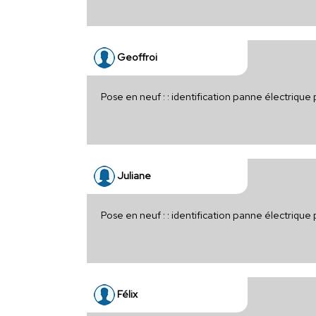
Geoffroi
Pose en neuf : : identification panne électrique 
Juliane
Pose en neuf : : identification panne électriqu
Félix