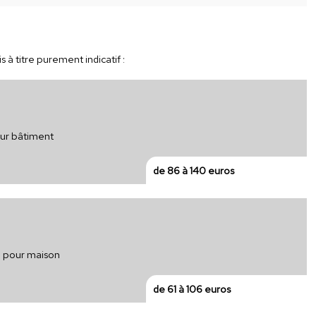
 à titre purement indicatif :
our bâtiment
de 86 à 140 euros
e pour maison
de 61 à 106 euros