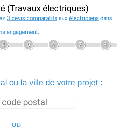
té (Travaux électriques)
dez
3 devis comparatifs
aux
électriciens
dans
sans engagement.
4
5
6
7
8
l ou la ville de votre projet :
ou