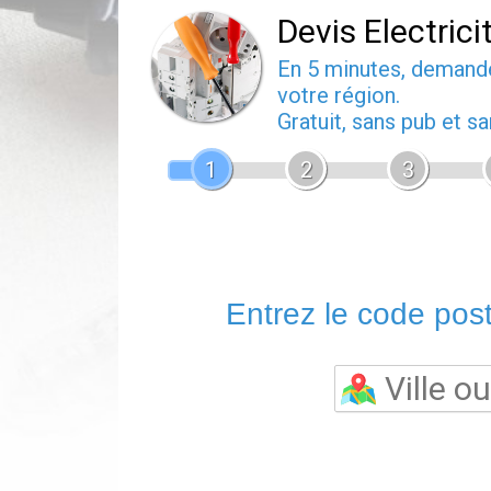
Devis Electrici
En 5 minutes, deman
votre région.
Gratuit, sans pub et 
1
2
3
Entrez le code posta