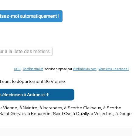
isez-moi automatiquement !
r à la liste des métiers
CGU
-
Confidentialité
- Service proposé par
ViteUnDevis.com
-
Vous êtes un artisan ?
ont dans le département 86 Vienne.
s électricien à Antran ici ↑
ur Vienne, à Naintre, à Ingrandes, à Scorbe Clairvaux, à Scorbe
Saint Gervais, à Beaumont Saint Cyr, à Ouzilly, à Velleches, à Dange