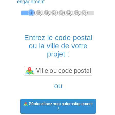
engagement.
1
2
3
4
5
6
7
8
Entrez le code postal
ou la ville de votre
projet :
ou
Géolocalisez-moi automatiquement
!